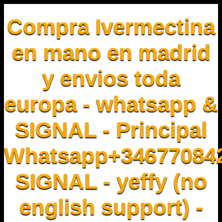
Compra Ivermectina
en mano en madrid
y envios toda
europa - whatsapp &
SIGNAL - Principal
Whatsapp+34677084
SIGNAL - yeffy (no
english support) -