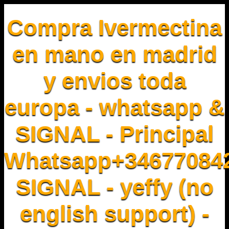
Compra Ivermectina
en mano en madrid
y envios toda
europa - whatsapp &
SIGNAL - Principal
Whatsapp+34677084
SIGNAL - yeffy (no
english support) -